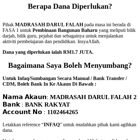
Berapa Dana Diperlukan?
Pihak
MADRASAH DARUL FALAH
pada masa ini berada di
FASA 1 untuk
Pembinaan Bangunan Baharu
yang meliputi bilik
darjah, bilik guru, pejabat dan sebagainya untuk menjalankan
aktiviti pembelajaran dan pendidikan. InsyaAllah.
Dana yang diperlukan ialah RM1.7 JUTA.
Bagaimana Saya Boleh Menyumbang?
Untuk Infaq/Sumbangan Secara Manual / Bank Transfer /
CDM, Boleh Bank In Ke Akaun Di Bawah :
𝗡𝗮𝗺𝗮 𝗔𝗸𝗮𝘂𝗻:
MADRASAH DARUL FALAH 2
𝗕𝗮𝗻𝗸 :
BANK RAKYAT
𝗔𝗰𝗰𝗼𝘂𝗻𝘁 𝗡𝗼 :
1102464265
Letakkan reference “
INFAQ
” untuk mudahkan pihak kami agihkan
dana.