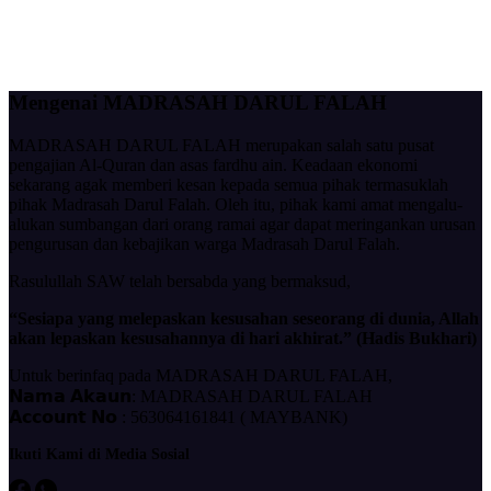
Mengenai MADRASAH DARUL FALAH
MADRASAH DARUL FALAH merupakan salah satu pusat
pengajian Al-Quran dan asas fardhu ain. Keadaan ekonomi
sekarang agak memberi kesan kepada semua pihak termasuklah
pihak Madrasah Darul Falah. Oleh itu, pihak kami amat mengalu-
alukan sumbangan dari orang ramai agar dapat meringankan urusan
pengurusan dan kebajikan warga Madrasah Darul Falah.
Rasulullah SAW telah bersabda yang bermaksud,
“Sesiapa yang melepaskan kesusahan seseorang di dunia, Allah
akan lepaskan kesusahannya di hari akhirat.” (Hadis Bukhari)
Untuk berinfaq pada MADRASAH DARUL FALAH,
𝗡𝗮𝗺𝗮 𝗔𝗸𝗮𝘂𝗻: MADRASAH DARUL FALAH
𝗔𝗰𝗰𝗼𝘂𝗻𝘁 𝗡𝗼 : 563064161841 ( MAYBANK)
Ikuti Kami di Media Sosial