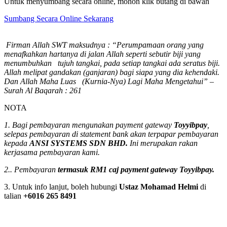
Untuk menyumbang secara online, mohon klik butang di bawah
Sumbang Secara Online Sekarang
Firman Allah SWT maksudnya : “Perumpamaan orang yang
menafkahkan hartanya di jalan Allah seperti sebutir biji yang
menumbuhkan tujuh tangkai, pada setiap tangkai ada seratus biji.
Allah melipat gandakan (ganjaran) bagi siapa yang dia kehendaki.
Dan Allah Maha Luas (Kurnia-Nya) Lagi Maha Mengetahui” –
Surah Al Baqarah : 261
NOTA
1. Bagi pembayaran mengunakan payment gateway
Toyyibpay
,
selepas pembayaran di statement bank akan terpapar pembayaran
kepada
ANSI SYSTEMS SDN BHD.
Ini merupakan rakan
kerjasama pembayaran kami.
2.. Pembayaran
termasuk RM1
caj payment gateway Toyyibpay.
3. Untuk info lanjut, boleh hubungi
Ustaz Mohamad Helmi
di
talian
+6016 265 8491