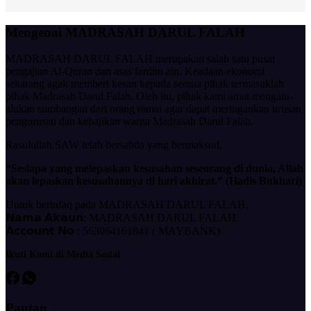
Mengenai MADRASAH DARUL FALAH
MADRASAH DARUL FALAH merupakan salah satu pusat
pengajian Al-Quran dan asas fardhu ain. Keadaan ekonomi
sekarang agak memberi kesan kepada semua pihak termasuklah
pihak Madrasah Darul Falah. Oleh itu, pihak kami amat mengalu-
alukan sumbangan dari orang ramai agar dapat meringankan urusan
pengurusan dan kebajikan warga Madrasah Darul Falah.
Rasulullah SAW telah bersabda yang bermaksud,
“Sesiapa yang melepaskan kesusahan seseorang di dunia, Allah
akan lepaskan kesusahannya di hari akhirat.” (Hadis Bukhari)
Untuk berinfaq pada MADRASAH DARUL FALAH,
𝗡𝗮𝗺𝗮 𝗔𝗸𝗮𝘂𝗻: MADRASAH DARUL FALAH
𝗔𝗰𝗰𝗼𝘂𝗻𝘁 𝗡𝗼 : 563064161841 ( MAYBANK)
Ikuti Kami di Media Sosial
Pautan