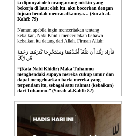
ia dipunyai oleh orang-orang miskin yang
bekerja di laut; oleh itu, aku bocorkan dengan
tujuan hendak mencacatkannya… (Surah al-
Kahfi: 79)
Namun apabila ingin menceritakan tentang
kebaikan, Nabi Khidir menceritakan bahawa
kebaikan itu datang dari Allah. Firman Allah:
فَأَرَادَ رَبُّكَ أَن يَبْلُغَآ أَشُدَّهُمَا وَيَسْتَخْرِجَا كَنزَهُمَا رَحْمَةً
مِّن رَّبِّكَ
“(Kata Nabi Khidir) Maka Tuhanmu
menghendaki supaya mereka cukup umur dan
dapat mengeluarkan harta mereka yang
terpendam itu, sebagai satu rahmat (kebaikan)
dari Tuhanmu.” (Surah al-Kahfi: 82)