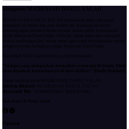
Mengenai MADRASAH DARUL FALAH
MADRASAH DARUL FALAH merupakan salah satu pusat
pengajian Al-Quran dan asas fardhu ain. Keadaan ekonomi
sekarang agak memberi kesan kepada semua pihak termasuklah
pihak Madrasah Darul Falah. Oleh itu, pihak kami amat mengalu-
alukan sumbangan dari orang ramai agar dapat meringankan urusan
pengurusan dan kebajikan warga Madrasah Darul Falah.
Rasulullah SAW telah bersabda yang bermaksud,
“Sesiapa yang melepaskan kesusahan seseorang di dunia, Allah
akan lepaskan kesusahannya di hari akhirat.” (Hadis Bukhari)
Untuk berinfaq pada MADRASAH DARUL FALAH,
𝗡𝗮𝗺𝗮 𝗔𝗸𝗮𝘂𝗻: MADRASAH DARUL FALAH
𝗔𝗰𝗰𝗼𝘂𝗻𝘁 𝗡𝗼 : 563064161841 ( MAYBANK)
Ikuti Kami di Media Sosial
Pautan