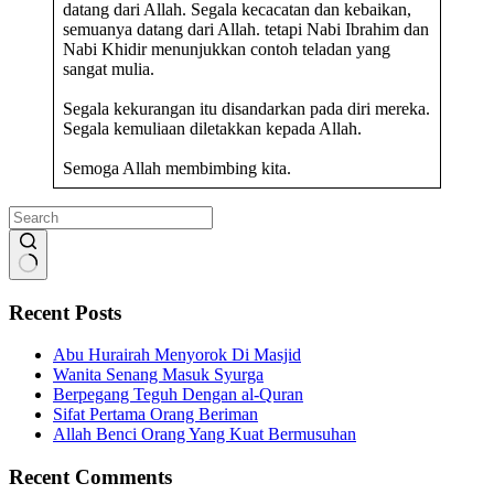
datang dari Allah. Segala kecacatan dan kebaikan,
semuanya datang dari Allah. tetapi Nabi Ibrahim dan
Nabi Khidir menunjukkan contoh teladan yang
sangat mulia.
Segala kekurangan itu disandarkan pada diri mereka.
Segala kemuliaan diletakkan kepada Allah.
Semoga Allah membimbing kita.
No
results
Recent Posts
Abu Hurairah Menyorok Di Masjid
Wanita Senang Masuk Syurga
Berpegang Teguh Dengan al-Quran
Sifat Pertama Orang Beriman
Allah Benci Orang Yang Kuat Bermusuhan
Recent Comments