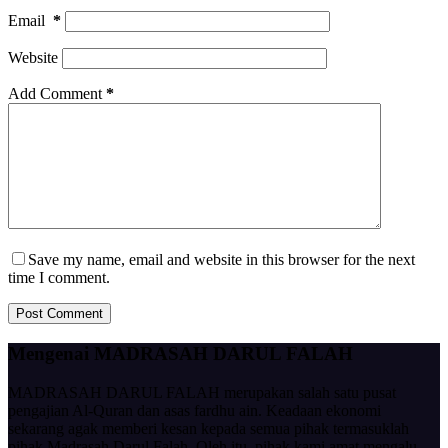
Email
*
Website
Add Comment
*
Save my name, email and website in this browser for the next
time I comment.
Post Comment
Mengenai MADRASAH DARUL FALAH
MADRASAH DARUL FALAH merupakan salah satu pusat
pengajian Al-Quran dan asas fardhu ain. Keadaan ekonomi
sekarang agak memberi kesan kepada semua pihak termasuklah
pihak Madrasah Darul Falah. Oleh itu, pihak kami amat mengalu-