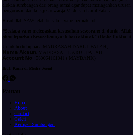
alukan sumbangan dari orang ramai agar dapat meringankan urusan
pengurusan dan kebajikan warga Madrasah Darul Falah.
Rasulullah SAW telah bersabda yang bermaksud,
“Sesiapa yang melepaskan kesusahan seseorang di dunia, Allah
akan lepaskan kesusahannya di hari akhirat.” (Hadis Bukhari)
Untuk berinfaq pada MADRASAH DARUL FALAH,
𝗡𝗮𝗺𝗮 𝗔𝗸𝗮𝘂𝗻: MADRASAH DARUL FALAH
𝗔𝗰𝗰𝗼𝘂𝗻𝘁 𝗡𝗼 : 563064161841 ( MAYBANK)
Ikuti Kami di Media Sosial
Pautan
Home
About
Contact
Galeri
Kempen Sumbangan
Contact Info