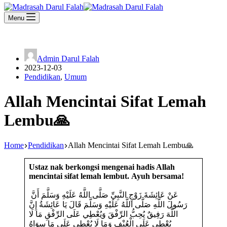
Menu
Admin Darul Falah
2023-12-03
Pendidikan
,
Umum
Allah Mencintai Sifat Lemah
Lembu🙏
Home
Pendidikan
Allah Mencintai Sifat Lemah Lembu🙏
Ustaz nak berkongsi mengenai hadis Allah
mencintai sifat lemah lembut. Ayuh bersama!
عَنْ عَائِشَةَ زَوْجِ النَّبِيِّ صَلَّى اللَّهُ عَلَيْهِ وَسَلَّمَ أَنَّ
رَسُولَ اللَّهِ صَلَّى اللَّهُ عَلَيْهِ وَسَلَّمَ قَالَ يَا عَائِشَةُ إِنَّ
اللَّهَ رَفِيقٌ يُحِبُّ الرِّفْقَ وَيُعْطِي عَلَى الرِّفْقِ مَا لَا
يُعْطِي عَلَى الْعُنْفِ وَمَا لَا يُعْطِي عَلَى مَا سِوَاهُ