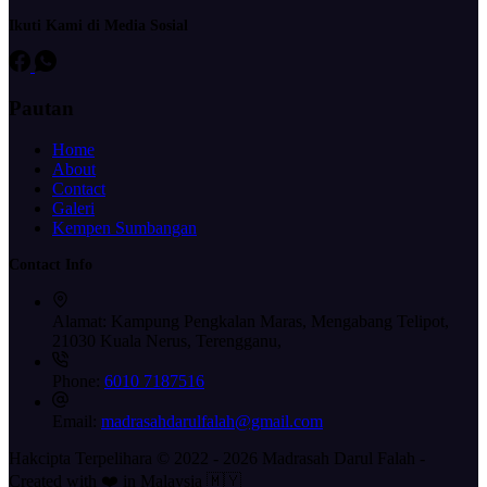
Ikuti Kami di Media Sosial
Pautan
Home
About
Contact
Galeri
Kempen Sumbangan
Contact Info
Alamat:
Kampung Pengkalan Maras, Mengabang Telipot,
21030 Kuala Nerus, Terengganu,
Phone:
6010 7187516
Email:
madrasahdarulfalah@gmail.com
Hakcipta Terpelihara © 2022 - 2026 Madrasah Darul Falah -
Created with ❤️ in Malaysia 🇲🇾