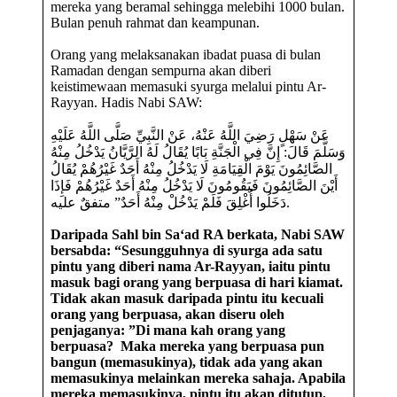
mereka yang beramal sehingga melebihi 1000 bulan.
Bulan penuh rahmat dan keampunan.
Orang yang melaksanakan ibadat puasa di bulan
Ramadan dengan sempurna akan diberi
keistimewaan memasuki syurga melalui pintu Ar-
Rayyan. Hadis Nabi SAW:
عَنْ سَهْلٍ رَضِيَ اللَّهُ عَنْهُ، عَنْ النَّبِيِّ صَلَّى اللَّهُ عَلَيْهِ
وَسَلَّمَ قَالَ: إِنَّ فِي الْجَنَّةِ بَابًا يُقَالُ لَهُ الرَّيَّانُ يَدْخُلُ مِنْهُ
الصَّائِمُونَ يَوْمَ الْقِيَامَةِ لَا يَدْخُلُ مِنْهُ أَحَدٌ غَيْرُهُمْ يُقَالُ
أَيْنَ الصَّائِمُونَ فَيَقُومُونَ لَا يَدْخُلُ مِنْهُ أَحَدٌ غَيْرُهُمْ فَإِذَا
دَخَلُوا أُغْلِقَ فَلَمْ يَدْخُلْ مِنْهُ أَحَدٌ” متفقٌ عليه.
Daripada Sahl bin Sa‘ad RA berkata, Nabi SAW
bersabda: “Sesungguhnya di syurga ada satu
pintu yang diberi nama Ar-Rayyan, iaitu pintu
masuk bagi orang yang berpuasa di hari kiamat.
Tidak akan masuk daripada pintu itu kecuali
orang yang berpuasa, akan diseru oleh
penjaganya: ”Di mana kah orang yang
berpuasa? Maka mereka yang berpuasa pun
bangun (memasukinya), tidak ada yang akan
memasukinya melainkan mereka sahaja. Apabila
mereka memasukinya, pintu itu akan ditutup,