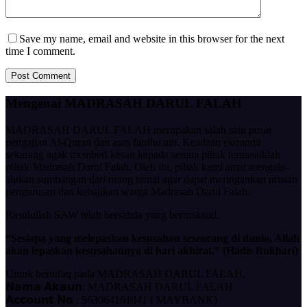
Save my name, email and website in this browser for the next
time I comment.
Post Comment
Mengenai MADRASAH DARUL FALAH
MADRASAH DARUL FALAH merupakan salah satu pusat
pengajian Al-Quran dan asas fardhu ain. Keadaan ekonomi
sekarang agak memberi kesan kepada semua pihak termasuklah
pihak Madrasah Darul Falah. Oleh itu, pihak kami amat mengalu-
alukan sumbangan dari orang ramai agar dapat meringankan urusan
pengurusan dan kebajikan warga Madrasah Darul Falah.
Rasulullah SAW telah bersabda yang bermaksud,
“Sesiapa yang melepaskan kesusahan seseorang di dunia, Allah
akan lepaskan kesusahannya di hari akhirat.” (Hadis Bukhari)
Untuk berinfaq pada MADRASAH DARUL FALAH,
𝗡𝗮𝗺𝗮 𝗔𝗸𝗮𝘂𝗻: MADRASAH DARUL FALAH
𝗔𝗰𝗰𝗼𝘂𝗻𝘁 𝗡𝗼 : 563064161841 ( MAYBANK)