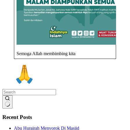
Semoga Allah membimbing kita
No
results
Recent Posts
Abu Hurairah Menyorok Di Masjid